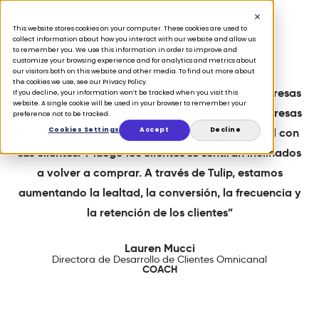
This website stores cookies on your computer. These cookies are used to
collect information about how you interact with our website and allow us
to remember you. We use this information in order to improve and
customize your browsing experience and for analytics and metrics about
our visitors both on this website and other media. To find out more about
the cookies we use, see our Privacy Policy.
“La mayoría de los clientes esperan que las empresas
If you decline, your information won’t be tracked when you visit this
website. A single cookie will be used in your browser to remember your
comprendan sus necesidades. Y cuando las empresas
preference not to be tracked.
lo hacen, pueden crear una conexión emocional con
Cookies Settings
Accept
Decline
sus clientes. Y luego los clientes se sentirán inclinados
a volver a comprar. A través de Tulip, estamos
aumentando la lealtad, la conversión, la frecuencia y
la retención de los clientes”
Lauren Mucci
Directora de Desarrollo de Clientes Omnicanal
COACH